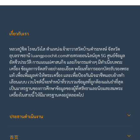
เกี่ยวกับเรา
หลวงปู่ชิต โรจนวังโส ตำแหน่งเจ้าอาวาสวัดบ้านคำระหงษ์ จังหวัด
อุบลราชธานี luangpoochit.comสายตรงออนไลน์ยุค 5G ศูนย์ข้อมูล
อัตชีวประวัติ การเผยแผ่ศาสนกิจ และกิจกรรมต่างๆ มีทำเนียบพระ
เครื่อง ข้อมูลการจัดสร้างอย่างละเอียด พร้อมทั้งการออกบัตรรับรองพระ
แท้ เพื่อเพิ่มมูลค่าให้พระเครื่อง และเพื่อป้องกันมิจฉาชีพแอบอ้างทำ
เลียนแบบ เวบไซต์นี้จะทำหน้าที่รวบรวมข้อมูลที่ถูกต้องแม่นยำที่สุด
เป็นมาตรฐานของการศึกษาข้อมูลของผู้ที่ศรัทธาและนิยมสะสมพระ
เครื่องในสายนี้ ให้มีมาตรฐานคงอยู่ตลอดไป
ประธานดำเนินงาน
首页