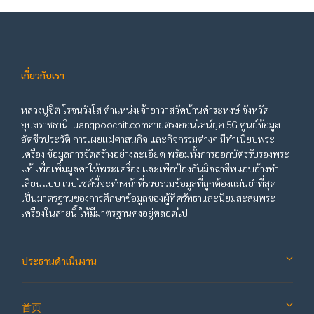
เกี่ยวกับเรา
หลวงปู่ชิต โรจนวังโส ตำแหน่งเจ้าอาวาสวัดบ้านคำระหงษ์ จังหวัด
อุบลราชธานี luangpoochit.comสายตรงออนไลน์ยุค 5G ศูนย์ข้อมูล
อัตชีวประวัติ การเผยแผ่ศาสนกิจ และกิจกรรมต่างๆ มีทำเนียบพระ
เครื่อง ข้อมูลการจัดสร้างอย่างละเอียด พร้อมทั้งการออกบัตรรับรองพระ
แท้ เพื่อเพิ่มมูลค่าให้พระเครื่อง และเพื่อป้องกันมิจฉาชีพแอบอ้างทำ
เลียนแบบ เวบไซต์นี้จะทำหน้าที่รวบรวมข้อมูลที่ถูกต้องแม่นยำที่สุด
เป็นมาตรฐานของการศึกษาข้อมูลของผู้ที่ศรัทธาและนิยมสะสมพระ
เครื่องในสายนี้ ให้มีมาตรฐานคงอยู่ตลอดไป
ประธานดำเนินงาน
首页