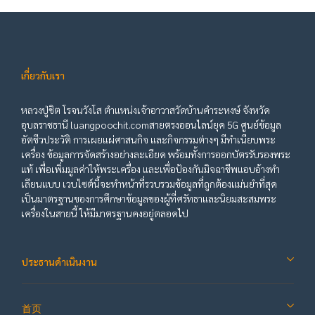
เกี่ยวกับเรา
หลวงปู่ชิต โรจนวังโส ตำแหน่งเจ้าอาวาสวัดบ้านคำระหงษ์ จังหวัด
อุบลราชธานี luangpoochit.comสายตรงออนไลน์ยุค 5G ศูนย์ข้อมูล
อัตชีวประวัติ การเผยแผ่ศาสนกิจ และกิจกรรมต่างๆ มีทำเนียบพระ
เครื่อง ข้อมูลการจัดสร้างอย่างละเอียด พร้อมทั้งการออกบัตรรับรองพระ
แท้ เพื่อเพิ่มมูลค่าให้พระเครื่อง และเพื่อป้องกันมิจฉาชีพแอบอ้างทำ
เลียนแบบ เวบไซต์นี้จะทำหน้าที่รวบรวมข้อมูลที่ถูกต้องแม่นยำที่สุด
เป็นมาตรฐานของการศึกษาข้อมูลของผู้ที่ศรัทธาและนิยมสะสมพระ
เครื่องในสายนี้ ให้มีมาตรฐานคงอยู่ตลอดไป
ประธานดำเนินงาน
首页