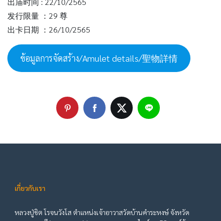
出庙时间 : 22/10/2565
发行限量 ：29 尊
出卡日期 ：26/10/2565
ข้อมูลการจัดสร้าง/Amulet details/聖物詳情
เกี่ยวกับเรา
หลวงปู่ชิต โรจนวังโส ตำแหน่งเจ้าอาวาสวัดบ้านคำระหงษ์ จังหวัด