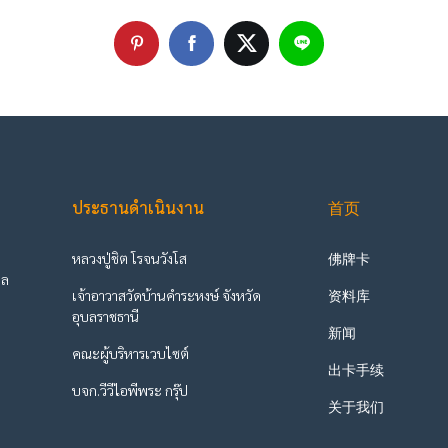
ประธานดำเนินงาน
首页
หลวงปู่ชิต โรจนวังโส
佛牌卡
ูล
เจ้าอาวาสวัดบ้านคำระหงษ์ จังหวัด
资料库
ะ
อุบลราชธานี
新闻
คณะผู้บริหารเวบไซต์
出卡手续
บจก.วีวีไอพีพระ กรุ๊ป
关于我们