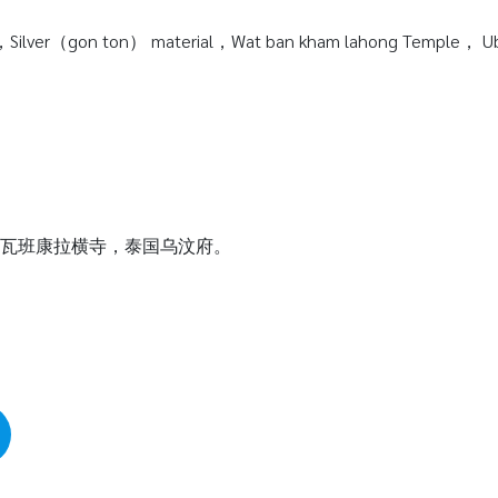
Silver（gon ton） material，Wat ban kham lahong Temple， Ubon
质，瓦班康拉横寺，泰国乌汶府。