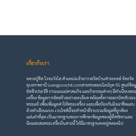
เกี่ยวกับเรา
หลวงปู่ชิต โรจนวังโส ตำแหน่งเจ้าอาวาสวัดบ้านคำระหงษ์ จังหวัด
อุบลราชธานี luangpoochit.comสายตรงออนไลน์ยุค 5G ศูนย์ข้อม
อัตชีวประวัติ การเผยแผ่ศาสนกิจ และกิจกรรมต่างๆ มีทำเนียบพร
เครื่อง ข้อมูลการจัดสร้างอย่างละเอียด พร้อมทั้งการออกบัตรรับรอง
พระแท้ เพื่อเพิ่มมูลค่าให้พระเครื่อง และเพื่อป้องกันมิจฉาชีพแอบ
อ้างทำเลียนแบบ เวบไซต์นี้จะทำหน้าที่รวบรวมข้อมูลที่ถูกต้อง
แม่นยำที่สุด เป็นมาตรฐานของการศึกษาข้อมูลของผู้ที่ศรัทธาและ
นิยมสะสมพระเครื่องในสายนี้ ให้มีมาตรฐานคงอยู่ตลอดไป