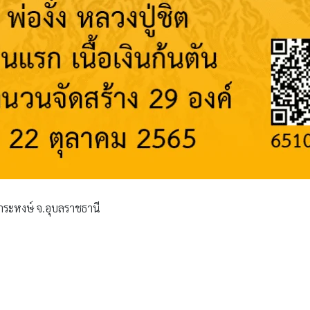
านคำระหงษ์ จ.อุบลราชธานี