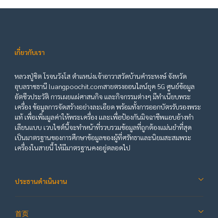
เกี่ยวกับเรา
หลวงปู่ชิต โรจนวังโส ตำแหน่งเจ้าอาวาสวัดบ้านคำระหงษ์ จังหวัด
อุบลราชธานี luangpoochit.comสายตรงออนไลน์ยุค 5G ศูนย์ข้อมูล
อัตชีวประวัติ การเผยแผ่ศาสนกิจ และกิจกรรมต่างๆ มีทำเนียบพระ
เครื่อง ข้อมูลการจัดสร้างอย่างละเอียด พร้อมทั้งการออกบัตรรับรองพระ
แท้ เพื่อเพิ่มมูลค่าให้พระเครื่อง และเพื่อป้องกันมิจฉาชีพแอบอ้างทำ
เลียนแบบ เวบไซต์นี้จะทำหน้าที่รวบรวมข้อมูลที่ถูกต้องแม่นยำที่สุด
เป็นมาตรฐานของการศึกษาข้อมูลของผู้ที่ศรัทธาและนิยมสะสมพระ
เครื่องในสายนี้ ให้มีมาตรฐานคงอยู่ตลอดไป
ประธานดำเนินงาน
首页