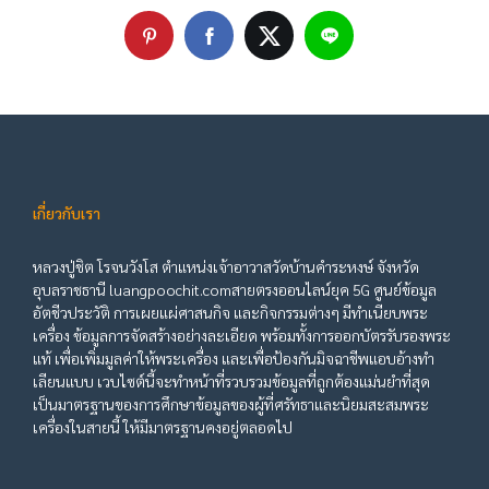
เกี่ยวกับเรา
หลวงปู่ชิต โรจนวังโส ตำแหน่งเจ้าอาวาสวัดบ้านคำระหงษ์ จังหวัด
อุบลราชธานี luangpoochit.comสายตรงออนไลน์ยุค 5G ศูนย์ข้อมูล
อัตชีวประวัติ การเผยแผ่ศาสนกิจ และกิจกรรมต่างๆ มีทำเนียบพระ
เครื่อง ข้อมูลการจัดสร้างอย่างละเอียด พร้อมทั้งการออกบัตรรับรองพระ
แท้ เพื่อเพิ่มมูลค่าให้พระเครื่อง และเพื่อป้องกันมิจฉาชีพแอบอ้างทำ
เลียนแบบ เวบไซต์นี้จะทำหน้าที่รวบรวมข้อมูลที่ถูกต้องแม่นยำที่สุด
เป็นมาตรฐานของการศึกษาข้อมูลของผู้ที่ศรัทธาและนิยมสะสมพระ
เครื่องในสายนี้ ให้มีมาตรฐานคงอยู่ตลอดไป