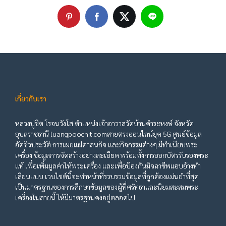
เกี่ยวกับเรา
หลวงปู่ชิต โรจนวังโส ตำแหน่งเจ้าอาวาสวัดบ้านคำระหงษ์ จังหวัด
อุบลราชธานี luangpoochit.comสายตรงออนไลน์ยุค 5G ศูนย์ข้อมูล
อัตชีวประวัติ การเผยแผ่ศาสนกิจ และกิจกรรมต่างๆ มีทำเนียบพระ
เครื่อง ข้อมูลการจัดสร้างอย่างละเอียด พร้อมทั้งการออกบัตรรับรองพระ
แท้ เพื่อเพิ่มมูลค่าให้พระเครื่อง และเพื่อป้องกันมิจฉาชีพแอบอ้างทำ
เลียนแบบ เวบไซต์นี้จะทำหน้าที่รวบรวมข้อมูลที่ถูกต้องแม่นยำที่สุด
เป็นมาตรฐานของการศึกษาข้อมูลของผู้ที่ศรัทธาและนิยมสะสมพระ
เครื่องในสายนี้ ให้มีมาตรฐานคงอยู่ตลอดไป