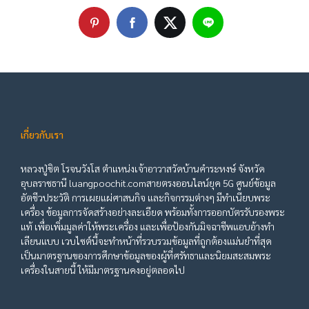
เกี่ยวกับเรา
หลวงปู่ชิต โรจนวังโส ตำแหน่งเจ้าอาวาสวัดบ้านคำระหงษ์ จังหวัด
อุบลราชธานี luangpoochit.comสายตรงออนไลน์ยุค 5G ศูนย์ข้อมูล
อัตชีวประวัติ การเผยแผ่ศาสนกิจ และกิจกรรมต่างๆ มีทำเนียบพระ
เครื่อง ข้อมูลการจัดสร้างอย่างละเอียด พร้อมทั้งการออกบัตรรับรองพระ
แท้ เพื่อเพิ่มมูลค่าให้พระเครื่อง และเพื่อป้องกันมิจฉาชีพแอบอ้างทำ
เลียนแบบ เวบไซต์นี้จะทำหน้าที่รวบรวมข้อมูลที่ถูกต้องแม่นยำที่สุด
เป็นมาตรฐานของการศึกษาข้อมูลของผู้ที่ศรัทธาและนิยมสะสมพระ
เครื่องในสายนี้ ให้มีมาตรฐานคงอยู่ตลอดไป