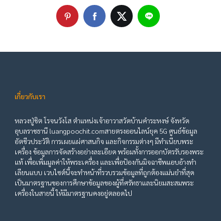
เกี่ยวกับเรา
หลวงปู่ชิต โรจนวังโส ตำแหน่งเจ้าอาวาสวัดบ้านคำระหงษ์ จังหวัด
อุบลราชธานี luangpoochit.comสายตรงออนไลน์ยุค 5G ศูนย์ข้อมูล
อัตชีวประวัติ การเผยแผ่ศาสนกิจ และกิจกรรมต่างๆ มีทำเนียบพระ
เครื่อง ข้อมูลการจัดสร้างอย่างละเอียด พร้อมทั้งการออกบัตรรับรองพระ
แท้ เพื่อเพิ่มมูลค่าให้พระเครื่อง และเพื่อป้องกันมิจฉาชีพแอบอ้างทำ
เลียนแบบ เวบไซต์นี้จะทำหน้าที่รวบรวมข้อมูลที่ถูกต้องแม่นยำที่สุด
เป็นมาตรฐานของการศึกษาข้อมูลของผู้ที่ศรัทธาและนิยมสะสมพระ
เครื่องในสายนี้ ให้มีมาตรฐานคงอยู่ตลอดไป