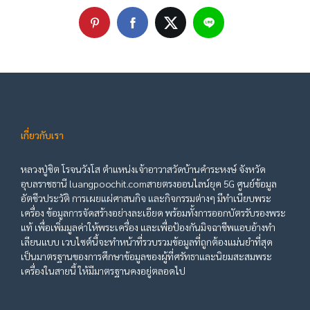
เกี่ยวกับเรา
หลวงปู่ชิต โรจนวังโส ตำแหน่งเจ้าอาวาสวัดบ้านคำระหงษ์ จังหวัด
อุบลราชธานี luangpoochit.comสายตรงออนไลน์ยุค 5G ศูนย์ข้อมูล
อัตชีวประวัติ การเผยแผ่ศาสนกิจ และกิจกรรมต่างๆ มีทำเนียบพระ
เครื่อง ข้อมูลการจัดสร้างอย่างละเอียด พร้อมทั้งการออกบัตรรับรองพระ
แท้ เพื่อเพิ่มมูลค่าให้พระเครื่อง และเพื่อป้องกันมิจฉาชีพแอบอ้างทำ
เลียนแบบ เวบไซต์นี้จะทำหน้าที่รวบรวมข้อมูลที่ถูกต้องแม่นยำที่สุด
เป็นมาตรฐานของการศึกษาข้อมูลของผู้ที่ศรัทธาและนิยมสะสมพระ
เครื่องในสายนี้ ให้มีมาตรฐานคงอยู่ตลอดไป