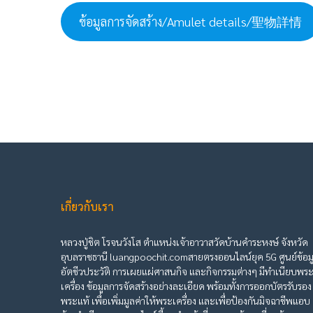
ข้อมูลการจัดสร้าง/Amulet details/聖物詳情
เกี่ยวกับเรา
หลวงปู่ชิต โรจนวังโส ตำแหน่งเจ้าอาวาสวัดบ้านคำระหงษ์ จังหวัด
อุบลราชธานี luangpoochit.comสายตรงออนไลน์ยุค 5G ศูนย์ข้อม
อัตชีวประวัติ การเผยแผ่ศาสนกิจ และกิจกรรมต่างๆ มีทำเนียบพร
เครื่อง ข้อมูลการจัดสร้างอย่างละเอียด พร้อมทั้งการออกบัตรรับรอง
พระแท้ เพื่อเพิ่มมูลค่าให้พระเครื่อง และเพื่อป้องกันมิจฉาชีพแอบ