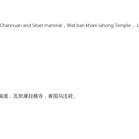
hannuan and Silver material，Wat ban kham lahong Temple， Ub
质纯银面，瓦班康拉横寺，泰国乌汶府。