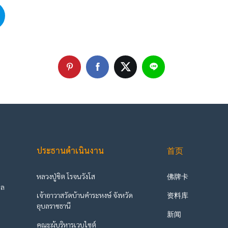
ประธานดำเนินงาน
首页
หลวงปู่ชิต โรจนวังโส
佛牌卡
ูล
เจ้าอาวาสวัดบ้านคำระหงษ์ จังหวัด
资料库
ะ
อุบลราชธานี
新闻
คณะผู้บริหารเวบไซต์