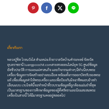
เกี่ยวกับเรา
หลวงปู่ชิต โรจนวังโส ตำแหน่งเจ้าอาวาสวัดบ้านคำระหงษ์ จังหวัด
อุบลราชธานี luangpoochit.comสายตรงออนไลน์ยุค 5G ศูนย์ข้อมูล
อัตชีวประวัติ การเผยแผ่ศาสนกิจ และกิจกรรมต่างๆ มีทำเนียบพระ
เครื่อง ข้อมูลการจัดสร้างอย่างละเอียด พร้อมทั้งการออกบัตรรับรองพระ
แท้ เพื่อเพิ่มมูลค่าให้พระเครื่อง และเพื่อป้องกันมิจฉาชีพแอบอ้างทำ
เลียนแบบ เวบไซต์นี้จะทำหน้าที่รวบรวมข้อมูลที่ถูกต้องแม่นยำที่สุด
เป็นมาตรฐานของการศึกษาข้อมูลของผู้ที่ศรัทธาและนิยมสะสมพระ
เครื่องในสายนี้ ให้มีมาตรฐานคงอยู่ตลอดไป