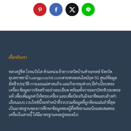
เกี่ยวกับเรา
หลวงปู่ชิต โรจนวังโส ตำแหน่งเจ้าอาวาสวัดบ้านคำระหงษ์ จังหวัด
อุบลราชธานี luangpoochit.comสายตรงออนไลน์ยุค 5G ศูนย์ข้อมูล
อัตชีวประวัติ การเผยแผ่ศาสนกิจ และกิจกรรมต่างๆ มีทำเนียบพระ
เครื่อง ข้อมูลการจัดสร้างอย่างละเอียด พร้อมทั้งการออกบัตรรับรองพระ
แท้ เพื่อเพิ่มมูลค่าให้พระเครื่อง และเพื่อป้องกันมิจฉาชีพแอบอ้างทำ
เลียนแบบ เวบไซต์นี้จะทำหน้าที่รวบรวมข้อมูลที่ถูกต้องแม่นยำที่สุด
เป็นมาตรฐานของการศึกษาข้อมูลของผู้ที่ศรัทธาและนิยมสะสมพระ
เครื่องในสายนี้ ให้มีมาตรฐานคงอยู่ตลอดไป