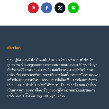
เกี่ยวกับเรา
หลวงปู่ชิต โรจนวังโส ตำแหน่งเจ้าอาวาสวัดบ้านคำระหงษ์ จังหวัด
อุบลราชธานี luangpoochit.comสายตรงออนไลน์ยุค 5G ศูนย์ข้อมูล
อัตชีวประวัติ การเผยแผ่ศาสนกิจ และกิจกรรมต่างๆ มีทำเนียบพระ
เครื่อง ข้อมูลการจัดสร้างอย่างละเอียด พร้อมทั้งการออกบัตรรับรองพระ
แท้ เพื่อเพิ่มมูลค่าให้พระเครื่อง และเพื่อป้องกันมิจฉาชีพแอบอ้างทำ
เลียนแบบ เวบไซต์นี้จะทำหน้าที่รวบรวมข้อมูลที่ถูกต้องแม่นยำที่สุด
เป็นมาตรฐานของการศึกษาข้อมูลของผู้ที่ศรัทธาและนิยมสะสมพระ
เครื่องในสายนี้ ให้มีมาตรฐานคงอยู่ตลอดไป