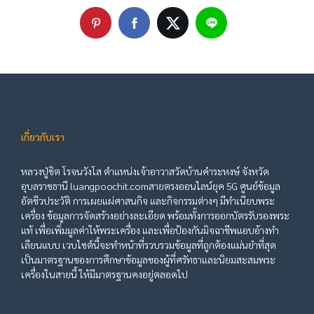
เกี่ยวกับเรา
หลวงปู่ชิต โรจนวังโส ตำแหน่งเจ้าอาวาสวัดบ้านคำระหงษ์ จังหวัด
อุบลราชธานี luangpoochit.comสายตรงออนไลน์ยุค 5G ศูนย์ข้อมูล
อัตชีวประวัติ การเผยแผ่ศาสนกิจ และกิจกรรมต่างๆ มีทำเนียบพระ
เครื่อง ข้อมูลการจัดสร้างอย่างละเอียด พร้อมทั้งการออกบัตรรับรองพระ
แท้ เพื่อเพิ่มมูลค่าให้พระเครื่อง และเพื่อป้องกันมิจฉาชีพแอบอ้างทำ
เลียนแบบ เวบไซต์นี้จะทำหน้าที่รวบรวมข้อมูลที่ถูกต้องแม่นยำที่สุด
เป็นมาตรฐานของการศึกษาข้อมูลของผู้ที่ศรัทธาและนิยมสะสมพระ
เครื่องในสายนี้ ให้มีมาตรฐานคงอยู่ตลอดไป