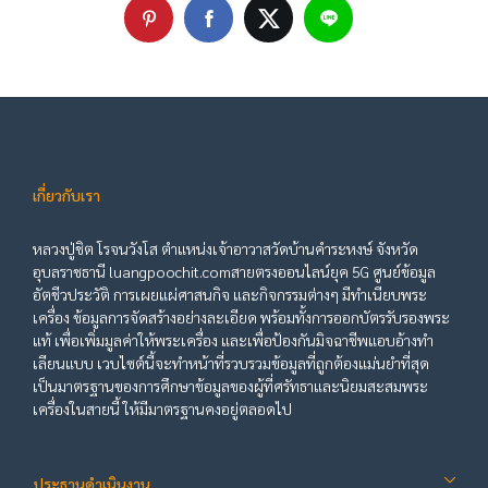
เกี่ยวกับเรา
หลวงปู่ชิต โรจนวังโส ตำแหน่งเจ้าอาวาสวัดบ้านคำระหงษ์ จังหวัด
อุบลราชธานี luangpoochit.comสายตรงออนไลน์ยุค 5G ศูนย์ข้อมูล
อัตชีวประวัติ การเผยแผ่ศาสนกิจ และกิจกรรมต่างๆ มีทำเนียบพระ
เครื่อง ข้อมูลการจัดสร้างอย่างละเอียด พร้อมทั้งการออกบัตรรับรองพระ
แท้ เพื่อเพิ่มมูลค่าให้พระเครื่อง และเพื่อป้องกันมิจฉาชีพแอบอ้างทำ
เลียนแบบ เวบไซต์นี้จะทำหน้าที่รวบรวมข้อมูลที่ถูกต้องแม่นยำที่สุด
เป็นมาตรฐานของการศึกษาข้อมูลของผู้ที่ศรัทธาและนิยมสะสมพระ
เครื่องในสายนี้ ให้มีมาตรฐานคงอยู่ตลอดไป
ประธานดำเนินงาน