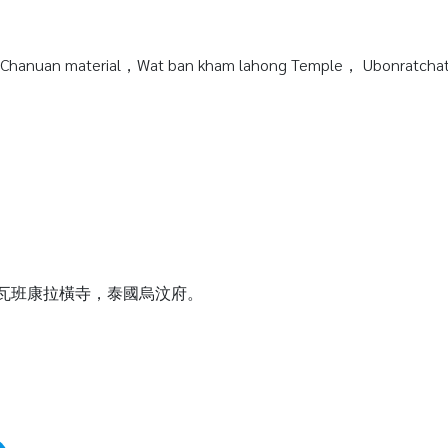
Chanuan material，Wat ban kham lahong Temple， Ubonratchata
質，瓦班康拉橫寺，泰國烏汶府。