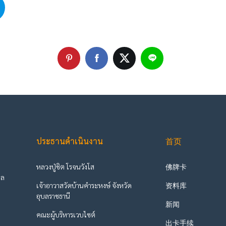
ประธานดำเนินงาน
首页
หลวงปู่ชิต โรจนวังโส
佛牌卡
ูล
เจ้าอาวาสวัดบ้านคำระหงษ์ จังหวัด
资料库
ะ
อุบลราชธานี
新闻
คณะผู้บริหารเวบไซต์
出卡手续