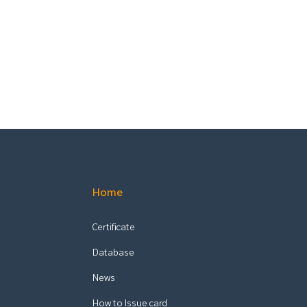
Home
Certificate
Database
News
How to Issue card