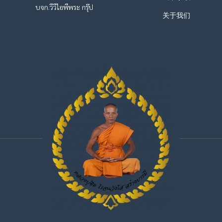
บจก.วีวีไอพีพระ กรุ๊ป
关于我们