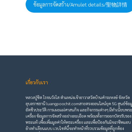
ข้อมูลการจัดสร้าง/Amulet details/聖物詳情
เกี่ยวกับเรา
หลวงปู่ชิต โรจนวังโส ตำแหน่งเจ้าอาวาสวัดบ้านคำระหงษ์ จังหวัด
อุบลราชธานี luangpoochit.comสายตรงออนไลน์ยุค 5G ศูนย์ข้อม
อัตชีวประวัติ การเผยแผ่ศาสนกิจ และกิจกรรมต่างๆ มีทำเนียบพร
เครื่อง ข้อมูลการจัดสร้างอย่างละเอียด พร้อมทั้งการออกบัตรรับรอง
พระแท้ เพื่อเพิ่มมูลค่าให้พระเครื่อง และเพื่อป้องกันมิจฉาชีพแอบ
อ้างทำเลียนแบบ เวบไซต์นี้จะทำหน้าที่รวบรวมข้อมูลที่ถูกต้อง