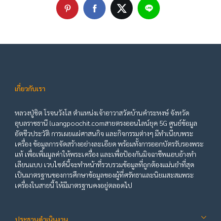
เกี่ยวกับเรา
หลวงปู่ชิต โรจนวังโส ตำแหน่งเจ้าอาวาสวัดบ้านคำระหงษ์ จังหวัด
อุบลราชธานี luangpoochit.comสายตรงออนไลน์ยุค 5G ศูนย์ข้อมูล
อัตชีวประวัติ การเผยแผ่ศาสนกิจ และกิจกรรมต่างๆ มีทำเนียบพระ
เครื่อง ข้อมูลการจัดสร้างอย่างละเอียด พร้อมทั้งการออกบัตรรับรองพระ
แท้ เพื่อเพิ่มมูลค่าให้พระเครื่อง และเพื่อป้องกันมิจฉาชีพแอบอ้างทำ
เลียนแบบ เวบไซต์นี้จะทำหน้าที่รวบรวมข้อมูลที่ถูกต้องแม่นยำที่สุด
เป็นมาตรฐานของการศึกษาข้อมูลของผู้ที่ศรัทธาและนิยมสะสมพระ
เครื่องในสายนี้ ให้มีมาตรฐานคงอยู่ตลอดไป
ประธานดำเนินงาน