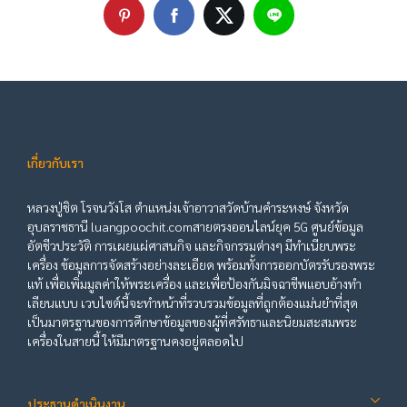
เกี่ยวกับเรา
หลวงปู่ชิต โรจนวังโส ตำแหน่งเจ้าอาวาสวัดบ้านคำระหงษ์ จังหวัด
อุบลราชธานี luangpoochit.comสายตรงออนไลน์ยุค 5G ศูนย์ข้อมูล
อัตชีวประวัติ การเผยแผ่ศาสนกิจ และกิจกรรมต่างๆ มีทำเนียบพระ
เครื่อง ข้อมูลการจัดสร้างอย่างละเอียด พร้อมทั้งการออกบัตรรับรองพระ
แท้ เพื่อเพิ่มมูลค่าให้พระเครื่อง และเพื่อป้องกันมิจฉาชีพแอบอ้างทำ
เลียนแบบ เวบไซต์นี้จะทำหน้าที่รวบรวมข้อมูลที่ถูกต้องแม่นยำที่สุด
เป็นมาตรฐานของการศึกษาข้อมูลของผู้ที่ศรัทธาและนิยมสะสมพระ
เครื่องในสายนี้ ให้มีมาตรฐานคงอยู่ตลอดไป
ประธานดำเนินงาน