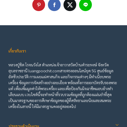
เกี่ยวกับเรา
หลวงปู่ชิต โรจนวังโส ตำแหน่งเจ้าอาวาสวัดบ้านคำระหงษ์ จังหวัด
อุบลราชธานี luangpoochit.comสายตรงออนไลน์ยุค 5G ศูนย์ข้อมูล
อัตชีวประวัติ การเผยแผ่ศาสนกิจ และกิจกรรมต่างๆ มีทำเนียบพระ
เครื่อง ข้อมูลการจัดสร้างอย่างละเอียด พร้อมทั้งการออกบัตรรับรองพระ
แท้ เพื่อเพิ่มมูลค่าให้พระเครื่อง และเพื่อป้องกันมิจฉาชีพแอบอ้างทำ
เลียนแบบ เวบไซต์นี้จะทำหน้าที่รวบรวมข้อมูลที่ถูกต้องแม่นยำที่สุด
เป็นมาตรฐานของการศึกษาข้อมูลของผู้ที่ศรัทธาและนิยมสะสมพระ
เครื่องในสายนี้ ให้มีมาตรฐานคงอยู่ตลอดไป
ประธานดำเนินงาน