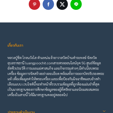
เกี่ยวกับเรา
หลวงปู่ชิต โรจนวังโส ตำแหน่งเจ้าอาวาสวัดบ้านคำระหงษ์ จังหวัด
อุบลราชธานี luangpoochit.comสายตรงออนไลน์ยุค 5G ศูนย์ข้อมูล
อัตชีวประวัติ การเผยแผ่ศาสนกิจ และกิจกรรมต่างๆ มีทำเนียบพระ
เครื่อง ข้อมูลการจัดสร้างอย่างละเอียด พร้อมทั้งการออกบัตรรับรองพระ
แท้ เพื่อเพิ่มมูลค่าให้พระเครื่อง และเพื่อป้องกันมิจฉาชีพแอบอ้างทำ
เลียนแบบ เวบไซต์นี้จะทำหน้าที่รวบรวมข้อมูลที่ถูกต้องแม่นยำที่สุด
เป็นมาตรฐานของการศึกษาข้อมูลของผู้ที่ศรัทธาและนิยมสะสมพระ
เครื่องในสายนี้ ให้มีมาตรฐานคงอยู่ตลอดไป
ประธานดำเนินงาน