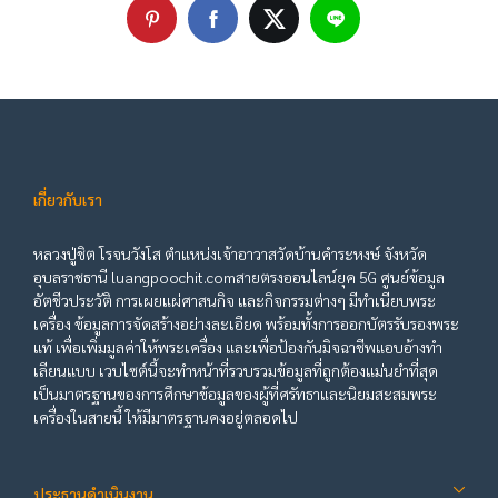
เกี่ยวกับเรา
หลวงปู่ชิต โรจนวังโส ตำแหน่งเจ้าอาวาสวัดบ้านคำระหงษ์ จังหวัด
อุบลราชธานี luangpoochit.comสายตรงออนไลน์ยุค 5G ศูนย์ข้อมูล
อัตชีวประวัติ การเผยแผ่ศาสนกิจ และกิจกรรมต่างๆ มีทำเนียบพระ
เครื่อง ข้อมูลการจัดสร้างอย่างละเอียด พร้อมทั้งการออกบัตรรับรองพระ
แท้ เพื่อเพิ่มมูลค่าให้พระเครื่อง และเพื่อป้องกันมิจฉาชีพแอบอ้างทำ
เลียนแบบ เวบไซต์นี้จะทำหน้าที่รวบรวมข้อมูลที่ถูกต้องแม่นยำที่สุด
เป็นมาตรฐานของการศึกษาข้อมูลของผู้ที่ศรัทธาและนิยมสะสมพระ
เครื่องในสายนี้ ให้มีมาตรฐานคงอยู่ตลอดไป
ประธานดำเนินงาน