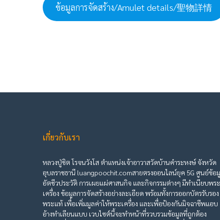
ข้อมูลการจัดสร้าง/Amulet details/聖物詳情
เกี่ยวกับเรา
หลวงปู่ชิต โรจนวังโส ตำแหน่งเจ้าอาวาสวัดบ้านคำระหงษ์ จังหวัด
อุบลราชธานี luangpoochit.comสายตรงออนไลน์ยุค 5G ศูนย์ข้อม
อัตชีวประวัติ การเผยแผ่ศาสนกิจ และกิจกรรมต่างๆ มีทำเนียบพร
เครื่อง ข้อมูลการจัดสร้างอย่างละเอียด พร้อมทั้งการออกบัตรรับรอง
พระแท้ เพื่อเพิ่มมูลค่าให้พระเครื่อง และเพื่อป้องกันมิจฉาชีพแอบ
อ้างทำเลียนแบบ เวบไซต์นี้จะทำหน้าที่รวบรวมข้อมูลที่ถูกต้อง