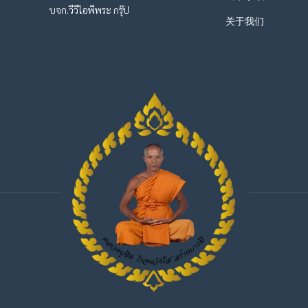
บจก.วีวีไอพีพระ กรุ๊ป
关于我们