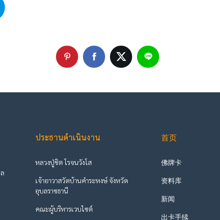
ประธานดำเนินงาน
首页
หลวงปู่ชิต โรจนวังโส
佛牌卡
ูล
เจ้าอาวาสวัดบ้านคำระหงษ์ จังหวัด
资料库
ะ
อุบลราชธานี
新闻
คณะผู้บริหารเวบไซต์
出卡手续