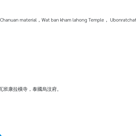
Chanuan material，Wat ban kham lahong Temple， Ubonratchata
質，瓦班康拉橫寺，泰國烏汶府。