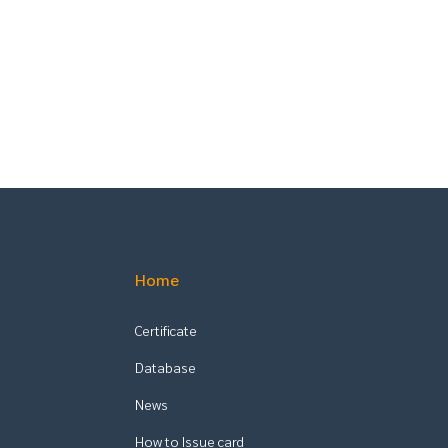
Home
Certificate
Database
News
How to Issue card