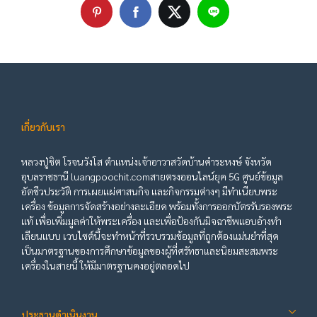
เกี่ยวกับเรา
หลวงปู่ชิต โรจนวังโส ตำแหน่งเจ้าอาวาสวัดบ้านคำระหงษ์ จังหวัด
อุบลราชธานี luangpoochit.comสายตรงออนไลน์ยุค 5G ศูนย์ข้อมูล
อัตชีวประวัติ การเผยแผ่ศาสนกิจ และกิจกรรมต่างๆ มีทำเนียบพระ
เครื่อง ข้อมูลการจัดสร้างอย่างละเอียด พร้อมทั้งการออกบัตรรับรองพระ
แท้ เพื่อเพิ่มมูลค่าให้พระเครื่อง และเพื่อป้องกันมิจฉาชีพแอบอ้างทำ
เลียนแบบ เวบไซต์นี้จะทำหน้าที่รวบรวมข้อมูลที่ถูกต้องแม่นยำที่สุด
เป็นมาตรฐานของการศึกษาข้อมูลของผู้ที่ศรัทธาและนิยมสะสมพระ
เครื่องในสายนี้ ให้มีมาตรฐานคงอยู่ตลอดไป
ประธานดำเนินงาน