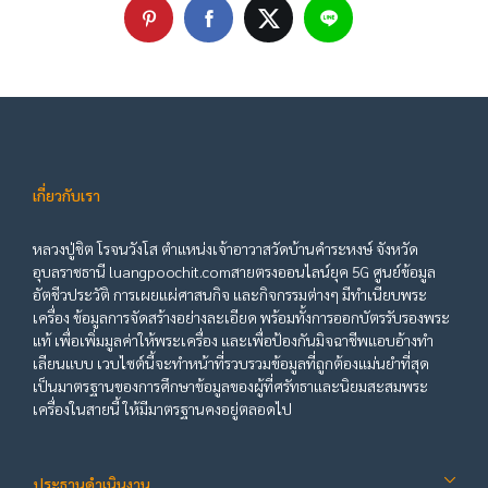
เกี่ยวกับเรา
หลวงปู่ชิต โรจนวังโส ตำแหน่งเจ้าอาวาสวัดบ้านคำระหงษ์ จังหวัด
อุบลราชธานี luangpoochit.comสายตรงออนไลน์ยุค 5G ศูนย์ข้อมูล
อัตชีวประวัติ การเผยแผ่ศาสนกิจ และกิจกรรมต่างๆ มีทำเนียบพระ
เครื่อง ข้อมูลการจัดสร้างอย่างละเอียด พร้อมทั้งการออกบัตรรับรองพระ
แท้ เพื่อเพิ่มมูลค่าให้พระเครื่อง และเพื่อป้องกันมิจฉาชีพแอบอ้างทำ
เลียนแบบ เวบไซต์นี้จะทำหน้าที่รวบรวมข้อมูลที่ถูกต้องแม่นยำที่สุด
เป็นมาตรฐานของการศึกษาข้อมูลของผู้ที่ศรัทธาและนิยมสะสมพระ
เครื่องในสายนี้ ให้มีมาตรฐานคงอยู่ตลอดไป
ประธานดำเนินงาน