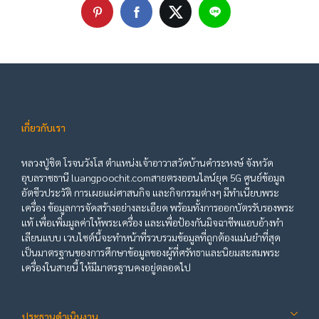
เกี่ยวกับเรา
หลวงปู่ชิต โรจนวังโส ตำแหน่งเจ้าอาวาสวัดบ้านคำระหงษ์ จังหวัด
อุบลราชธานี luangpoochit.comสายตรงออนไลน์ยุค 5G ศูนย์ข้อมูล
อัตชีวประวัติ การเผยแผ่ศาสนกิจ และกิจกรรมต่างๆ มีทำเนียบพระ
เครื่อง ข้อมูลการจัดสร้างอย่างละเอียด พร้อมทั้งการออกบัตรรับรองพระ
แท้ เพื่อเพิ่มมูลค่าให้พระเครื่อง และเพื่อป้องกันมิจฉาชีพแอบอ้างทำ
เลียนแบบ เวบไซต์นี้จะทำหน้าที่รวบรวมข้อมูลที่ถูกต้องแม่นยำที่สุด
เป็นมาตรฐานของการศึกษาข้อมูลของผู้ที่ศรัทธาและนิยมสะสมพระ
เครื่องในสายนี้ ให้มีมาตรฐานคงอยู่ตลอดไป
ประธานดำเนินงาน