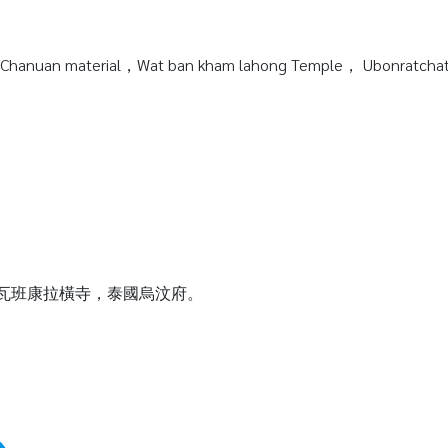
Chanuan material，Wat ban kham lahong Temple， Ubonratchata
質，瓦班康拉橫寺，泰國烏汶府。