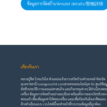
ข้อมูลการจัดสร้าง/Amulet details/聖物詳情
เกี่ยวกับเรา
หลวงปู่ชิต โรจนวังโส ตำแหน่งเจ้าอาวาสวัดบ้านคำระหงษ์ จังหวัด
อุบลราชธานี luangpoochit.comสายตรงออนไลน์ยุค 5G ศูนย์ข้อม
อัตชีวประวัติ การเผยแผ่ศาสนกิจ และกิจกรรมต่างๆ มีทำเนียบพร
เครื่อง ข้อมูลการจัดสร้างอย่างละเอียด พร้อมทั้งการออกบัตรรับรอง
พระแท้ เพื่อเพิ่มมูลค่าให้พระเครื่อง และเพื่อป้องกันมิจฉาชีพแอบ
อ้างทำเลียนแบบ เวบไซต์นี้จะทำหน้าที่รวบรวมข้อมูลที่ถูกต้อง