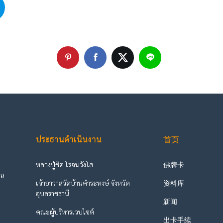
ประธานดำเนินงาน
首页
หลวงปู่ชิต โรจนวังโส
佛牌卡
ูล
เจ้าอาวาสวัดบ้านคำระหงษ์ จังหวัด
资料库
ะ
อุบลราชธานี
新闻
คณะผู้บริหารเวบไซต์
出卡手续