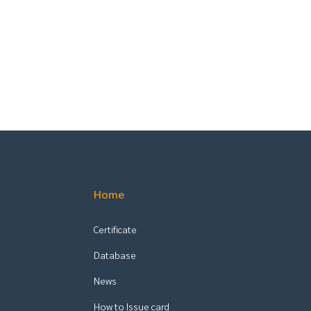
Home
Certificate
Database
News
How to Issue card