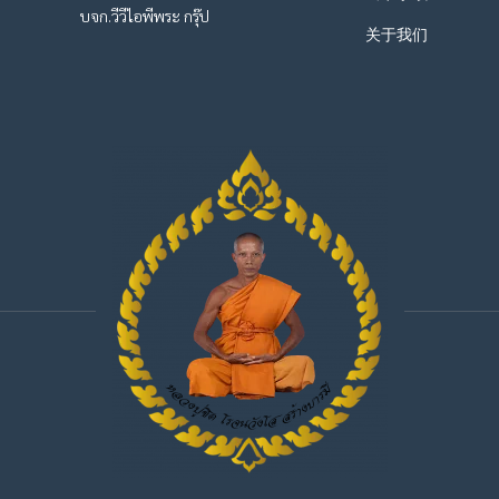
บจก.วีวีไอพีพระ กรุ๊ป
关于我们