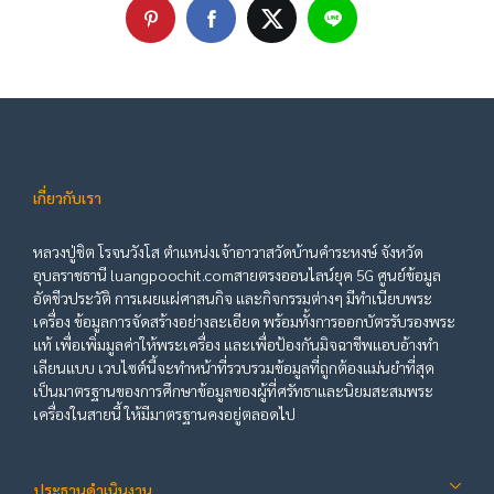
เกี่ยวกับเรา
หลวงปู่ชิต โรจนวังโส ตำแหน่งเจ้าอาวาสวัดบ้านคำระหงษ์ จังหวัด
อุบลราชธานี luangpoochit.comสายตรงออนไลน์ยุค 5G ศูนย์ข้อมูล
อัตชีวประวัติ การเผยแผ่ศาสนกิจ และกิจกรรมต่างๆ มีทำเนียบพระ
เครื่อง ข้อมูลการจัดสร้างอย่างละเอียด พร้อมทั้งการออกบัตรรับรองพระ
แท้ เพื่อเพิ่มมูลค่าให้พระเครื่อง และเพื่อป้องกันมิจฉาชีพแอบอ้างทำ
เลียนแบบ เวบไซต์นี้จะทำหน้าที่รวบรวมข้อมูลที่ถูกต้องแม่นยำที่สุด
เป็นมาตรฐานของการศึกษาข้อมูลของผู้ที่ศรัทธาและนิยมสะสมพระ
เครื่องในสายนี้ ให้มีมาตรฐานคงอยู่ตลอดไป
ประธานดำเนินงาน