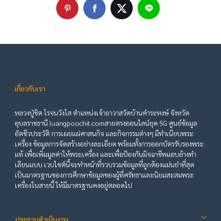
เกี่ยวกับเรา
หลวงปู่ชิต โรจนวังโส ตำแหน่งเจ้าอาวาสวัดบ้านคำระหงษ์ จังหวัด
อุบลราชธานี luangpoochit.comสายตรงออนไลน์ยุค 5G ศูนย์ข้อมูล
อัตชีวประวัติ การเผยแผ่ศาสนกิจ และกิจกรรมต่างๆ มีทำเนียบพระ
เครื่อง ข้อมูลการจัดสร้างอย่างละเอียด พร้อมทั้งการออกบัตรรับรองพระ
แท้ เพื่อเพิ่มมูลค่าให้พระเครื่อง และเพื่อป้องกันมิจฉาชีพแอบอ้างทำ
เลียนแบบ เวบไซต์นี้จะทำหน้าที่รวบรวมข้อมูลที่ถูกต้องแม่นยำที่สุด
เป็นมาตรฐานของการศึกษาข้อมูลของผู้ที่ศรัทธาและนิยมสะสมพระ
เครื่องในสายนี้ ให้มีมาตรฐานคงอยู่ตลอดไป
ประธานดำเนินงาน