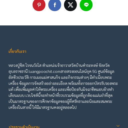
เกี่ยวกับเรา
หลวงปู่ชิต โรจนวังโส ตำแหน่งเจ้าอาวาสวัดบ้านคำระหงษ์ จังหวัด
อุบลราชธานี luangpoochit.comสายตรงออนไลน์ยุค 5G ศูนย์ข้อมูล
อัตชีวประวัติ การเผยแผ่ศาสนกิจ และกิจกรรมต่างๆ มีทำเนียบพระ
เครื่อง ข้อมูลการจัดสร้างอย่างละเอียด พร้อมทั้งการออกบัตรรับรองพระ
แท้ เพื่อเพิ่มมูลค่าให้พระเครื่อง และเพื่อป้องกันมิจฉาชีพแอบอ้างทำ
เลียนแบบ เวบไซต์นี้จะทำหน้าที่รวบรวมข้อมูลที่ถูกต้องแม่นยำที่สุด
เป็นมาตรฐานของการศึกษาข้อมูลของผู้ที่ศรัทธาและนิยมสะสมพระ
เครื่องในสายนี้ ให้มีมาตรฐานคงอยู่ตลอดไป
ประธานดำเนินงาน