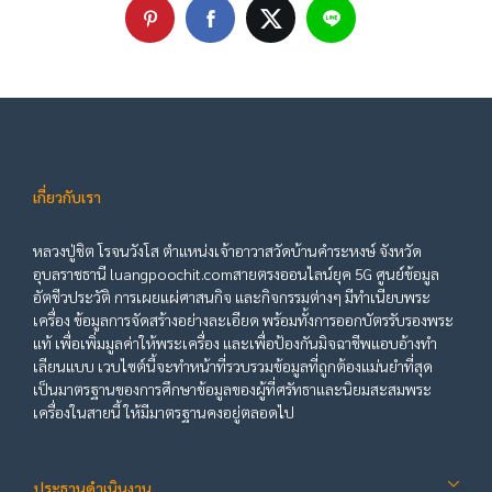
เกี่ยวกับเรา
หลวงปู่ชิต โรจนวังโส ตำแหน่งเจ้าอาวาสวัดบ้านคำระหงษ์ จังหวัด
อุบลราชธานี luangpoochit.comสายตรงออนไลน์ยุค 5G ศูนย์ข้อมูล
อัตชีวประวัติ การเผยแผ่ศาสนกิจ และกิจกรรมต่างๆ มีทำเนียบพระ
เครื่อง ข้อมูลการจัดสร้างอย่างละเอียด พร้อมทั้งการออกบัตรรับรองพระ
แท้ เพื่อเพิ่มมูลค่าให้พระเครื่อง และเพื่อป้องกันมิจฉาชีพแอบอ้างทำ
เลียนแบบ เวบไซต์นี้จะทำหน้าที่รวบรวมข้อมูลที่ถูกต้องแม่นยำที่สุด
เป็นมาตรฐานของการศึกษาข้อมูลของผู้ที่ศรัทธาและนิยมสะสมพระ
เครื่องในสายนี้ ให้มีมาตรฐานคงอยู่ตลอดไป
ประธานดำเนินงาน