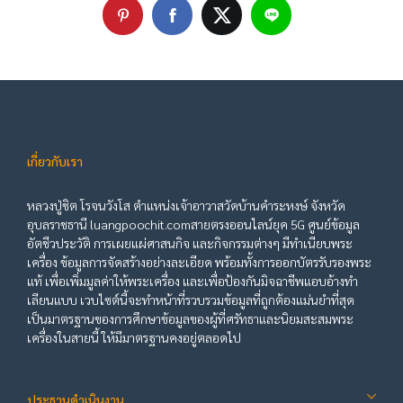
เกี่ยวกับเรา
หลวงปู่ชิต โรจนวังโส ตำแหน่งเจ้าอาวาสวัดบ้านคำระหงษ์ จังหวัด
อุบลราชธานี luangpoochit.comสายตรงออนไลน์ยุค 5G ศูนย์ข้อมูล
อัตชีวประวัติ การเผยแผ่ศาสนกิจ และกิจกรรมต่างๆ มีทำเนียบพระ
เครื่อง ข้อมูลการจัดสร้างอย่างละเอียด พร้อมทั้งการออกบัตรรับรองพระ
แท้ เพื่อเพิ่มมูลค่าให้พระเครื่อง และเพื่อป้องกันมิจฉาชีพแอบอ้างทำ
เลียนแบบ เวบไซต์นี้จะทำหน้าที่รวบรวมข้อมูลที่ถูกต้องแม่นยำที่สุด
เป็นมาตรฐานของการศึกษาข้อมูลของผู้ที่ศรัทธาและนิยมสะสมพระ
เครื่องในสายนี้ ให้มีมาตรฐานคงอยู่ตลอดไป
ประธานดำเนินงาน