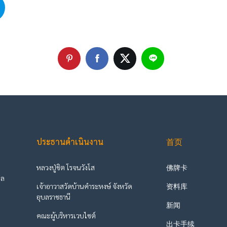
ประธานดำเนินงาน
首页
หลวงปู่ชิต โรจนวังโส
佛牌卡
ูล
เจ้าอาวาสวัดบ้านคำระหงษ์ จังหวัด
资料库
ะ
อุบลราชธานี
新闻
คณะผู้บริหารเวบไซต์
出卡手续