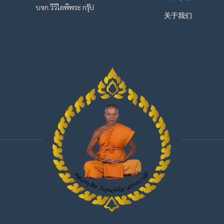
บจก.วีวีไอพีพระ กรุ๊ป
关于我们