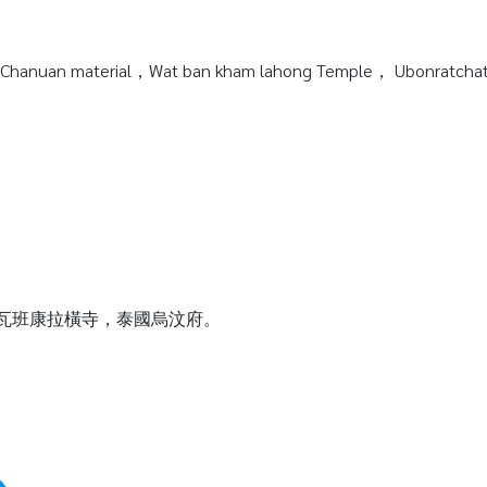
Chanuan material，Wat ban kham lahong Temple， Ubonratchata
質，瓦班康拉橫寺，泰國烏汶府。