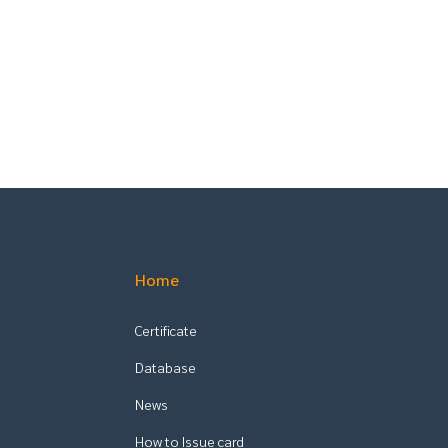
Home
Certificate
Database
News
How to Issue card