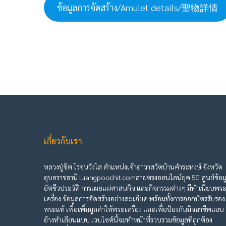
ข้อมูลการจัดสร้าง/Amulet details/聖物詳情
เกี่ยวกับเรา
หลวงปู่ชิต โรจนวังโส ตำแหน่งเจ้าอาวาสวัดบ้านคำระหงษ์ จังหวัด
อุบลราชธานี luangpoochit.comสายตรงออนไลน์ยุค 5G ศูนย์ข้อม
อัตชีวประวัติ การเผยแผ่ศาสนกิจ และกิจกรรมต่างๆ มีทำเนียบพร
เครื่อง ข้อมูลการจัดสร้างอย่างละเอียด พร้อมทั้งการออกบัตรรับรอง
พระแท้ เพื่อเพิ่มมูลค่าให้พระเครื่อง และเพื่อป้องกันมิจฉาชีพแอบ
อ้างทำเลียนแบบ เวบไซต์นี้จะทำหน้าที่รวบรวมข้อมูลที่ถูกต้อง