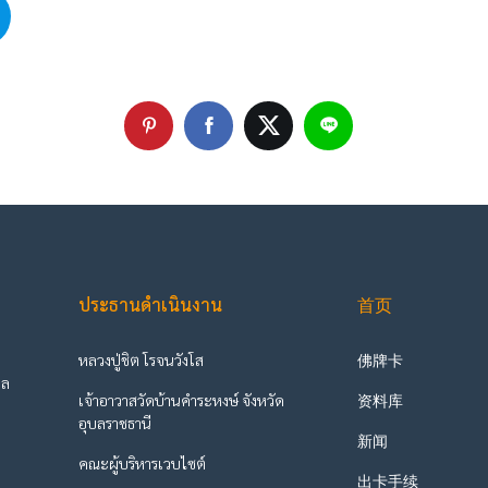
ประธานดำเนินงาน
首页
หลวงปู่ชิต โรจนวังโส
佛牌卡
ูล
เจ้าอาวาสวัดบ้านคำระหงษ์ จังหวัด
资料库
ะ
อุบลราชธานี
新闻
คณะผู้บริหารเวบไซต์
出卡手续