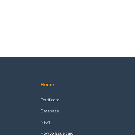
Home
Certificate
Database
News
How to Issue card