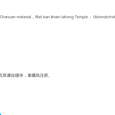
Chanuan material，Wat ban kham lahong Temple， Ubonratchata
質，瓦班康拉橫寺，泰國烏汶府。