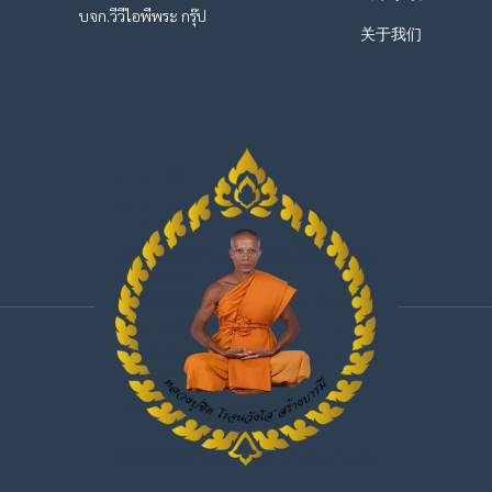
บจก.วีวีไอพีพระ กรุ๊ป
关于我们