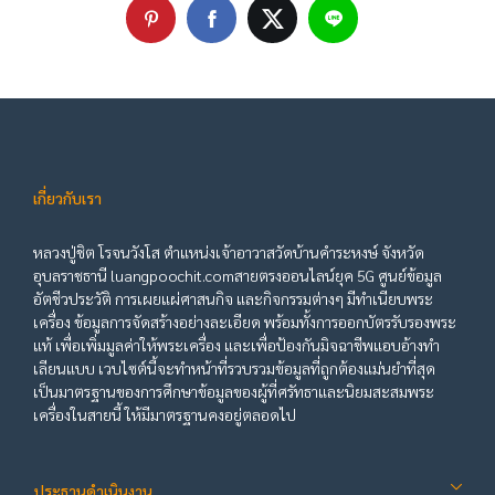
เกี่ยวกับเรา
หลวงปู่ชิต โรจนวังโส ตำแหน่งเจ้าอาวาสวัดบ้านคำระหงษ์ จังหวัด
อุบลราชธานี luangpoochit.comสายตรงออนไลน์ยุค 5G ศูนย์ข้อมูล
อัตชีวประวัติ การเผยแผ่ศาสนกิจ และกิจกรรมต่างๆ มีทำเนียบพระ
เครื่อง ข้อมูลการจัดสร้างอย่างละเอียด พร้อมทั้งการออกบัตรรับรองพระ
แท้ เพื่อเพิ่มมูลค่าให้พระเครื่อง และเพื่อป้องกันมิจฉาชีพแอบอ้างทำ
เลียนแบบ เวบไซต์นี้จะทำหน้าที่รวบรวมข้อมูลที่ถูกต้องแม่นยำที่สุด
เป็นมาตรฐานของการศึกษาข้อมูลของผู้ที่ศรัทธาและนิยมสะสมพระ
เครื่องในสายนี้ ให้มีมาตรฐานคงอยู่ตลอดไป
ประธานดำเนินงาน