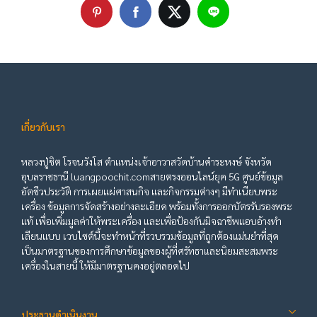
เกี่ยวกับเรา
หลวงปู่ชิต โรจนวังโส ตำแหน่งเจ้าอาวาสวัดบ้านคำระหงษ์ จังหวัด
อุบลราชธานี luangpoochit.comสายตรงออนไลน์ยุค 5G ศูนย์ข้อมูล
อัตชีวประวัติ การเผยแผ่ศาสนกิจ และกิจกรรมต่างๆ มีทำเนียบพระ
เครื่อง ข้อมูลการจัดสร้างอย่างละเอียด พร้อมทั้งการออกบัตรรับรองพระ
แท้ เพื่อเพิ่มมูลค่าให้พระเครื่อง และเพื่อป้องกันมิจฉาชีพแอบอ้างทำ
เลียนแบบ เวบไซต์นี้จะทำหน้าที่รวบรวมข้อมูลที่ถูกต้องแม่นยำที่สุด
เป็นมาตรฐานของการศึกษาข้อมูลของผู้ที่ศรัทธาและนิยมสะสมพระ
เครื่องในสายนี้ ให้มีมาตรฐานคงอยู่ตลอดไป
ประธานดำเนินงาน