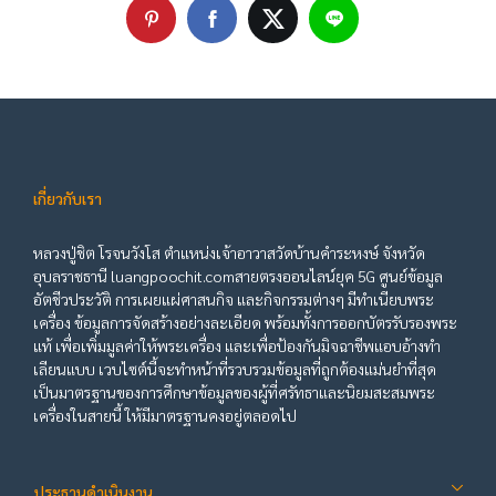
เกี่ยวกับเรา
หลวงปู่ชิต โรจนวังโส ตำแหน่งเจ้าอาวาสวัดบ้านคำระหงษ์ จังหวัด
อุบลราชธานี luangpoochit.comสายตรงออนไลน์ยุค 5G ศูนย์ข้อมูล
อัตชีวประวัติ การเผยแผ่ศาสนกิจ และกิจกรรมต่างๆ มีทำเนียบพระ
เครื่อง ข้อมูลการจัดสร้างอย่างละเอียด พร้อมทั้งการออกบัตรรับรองพระ
แท้ เพื่อเพิ่มมูลค่าให้พระเครื่อง และเพื่อป้องกันมิจฉาชีพแอบอ้างทำ
เลียนแบบ เวบไซต์นี้จะทำหน้าที่รวบรวมข้อมูลที่ถูกต้องแม่นยำที่สุด
เป็นมาตรฐานของการศึกษาข้อมูลของผู้ที่ศรัทธาและนิยมสะสมพระ
เครื่องในสายนี้ ให้มีมาตรฐานคงอยู่ตลอดไป
ประธานดำเนินงาน