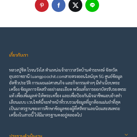
เกี่ยวกับเรา
หลวงปู่ชิต โรจนวังโส ตำแหน่งเจ้าอาวาสวัดบ้านคำระหงษ์ จังหวัด
อุบลราชธานี luangpoochit.comสายตรงออนไลน์ยุค 5G ศูนย์ข้อมูล
อัตชีวประวัติ การเผยแผ่ศาสนกิจ และกิจกรรมต่างๆ มีทำเนียบพระ
เครื่อง ข้อมูลการจัดสร้างอย่างละเอียด พร้อมทั้งการออกบัตรรับรองพระ
แท้ เพื่อเพิ่มมูลค่าให้พระเครื่อง และเพื่อป้องกันมิจฉาชีพแอบอ้างทำ
เลียนแบบ เวบไซต์นี้จะทำหน้าที่รวบรวมข้อมูลที่ถูกต้องแม่นยำที่สุด
เป็นมาตรฐานของการศึกษาข้อมูลของผู้ที่ศรัทธาและนิยมสะสมพระ
เครื่องในสายนี้ ให้มีมาตรฐานคงอยู่ตลอดไป
ประธานดำเนินงาน