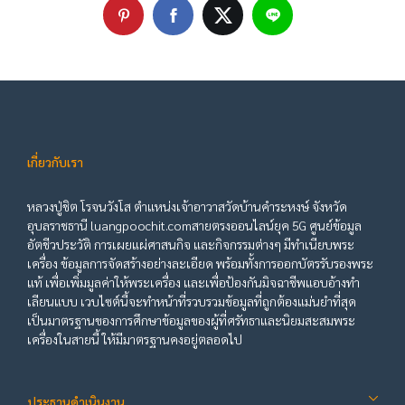
เกี่ยวกับเรา
หลวงปู่ชิต โรจนวังโส ตำแหน่งเจ้าอาวาสวัดบ้านคำระหงษ์ จังหวัด
อุบลราชธานี luangpoochit.comสายตรงออนไลน์ยุค 5G ศูนย์ข้อมูล
อัตชีวประวัติ การเผยแผ่ศาสนกิจ และกิจกรรมต่างๆ มีทำเนียบพระ
เครื่อง ข้อมูลการจัดสร้างอย่างละเอียด พร้อมทั้งการออกบัตรรับรองพระ
แท้ เพื่อเพิ่มมูลค่าให้พระเครื่อง และเพื่อป้องกันมิจฉาชีพแอบอ้างทำ
เลียนแบบ เวบไซต์นี้จะทำหน้าที่รวบรวมข้อมูลที่ถูกต้องแม่นยำที่สุด
เป็นมาตรฐานของการศึกษาข้อมูลของผู้ที่ศรัทธาและนิยมสะสมพระ
เครื่องในสายนี้ ให้มีมาตรฐานคงอยู่ตลอดไป
ประธานดำเนินงาน