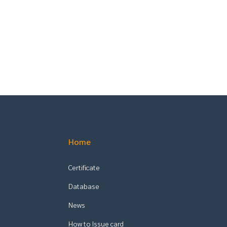
Home
Certificate
Database
News
How to Issue card