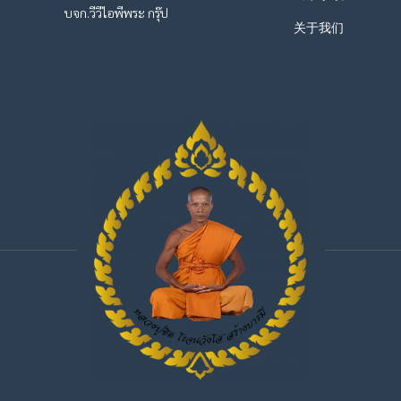
บจก.วีวีไอพีพระ กรุ๊ป
关于我们