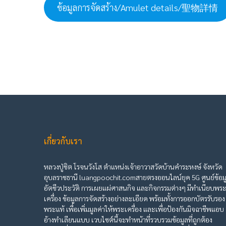
ข้อมูลการจัดสร้าง/Amulet details/聖物詳情
เกี่ยวกับเรา
หลวงปู่ชิต โรจนวังโส ตำแหน่งเจ้าอาวาสวัดบ้านคำระหงษ์ จังหวัด
อุบลราชธานี luangpoochit.comสายตรงออนไลน์ยุค 5G ศูนย์ข้อม
อัตชีวประวัติ การเผยแผ่ศาสนกิจ และกิจกรรมต่างๆ มีทำเนียบพร
เครื่อง ข้อมูลการจัดสร้างอย่างละเอียด พร้อมทั้งการออกบัตรรับรอง
พระแท้ เพื่อเพิ่มมูลค่าให้พระเครื่อง และเพื่อป้องกันมิจฉาชีพแอบ
อ้างทำเลียนแบบ เวบไซต์นี้จะทำหน้าที่รวบรวมข้อมูลที่ถูกต้อง