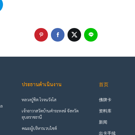
ประธานดำเนินงาน
首页
หลวงปู่ชิต โรจนวังโส
佛牌卡
ูล
เจ้าอาวาสวัดบ้านคำระหงษ์ จังหวัด
资料库
ะ
อุบลราชธานี
新闻
คณะผู้บริหารเวบไซต์
出卡手续