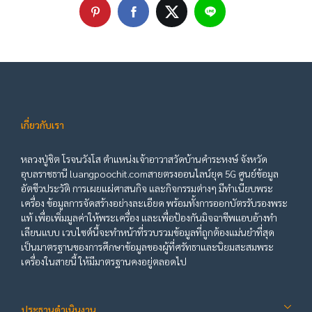
เกี่ยวกับเรา
หลวงปู่ชิต โรจนวังโส ตำแหน่งเจ้าอาวาสวัดบ้านคำระหงษ์ จังหวัด
อุบลราชธานี luangpoochit.comสายตรงออนไลน์ยุค 5G ศูนย์ข้อมูล
อัตชีวประวัติ การเผยแผ่ศาสนกิจ และกิจกรรมต่างๆ มีทำเนียบพระ
เครื่อง ข้อมูลการจัดสร้างอย่างละเอียด พร้อมทั้งการออกบัตรรับรองพระ
แท้ เพื่อเพิ่มมูลค่าให้พระเครื่อง และเพื่อป้องกันมิจฉาชีพแอบอ้างทำ
เลียนแบบ เวบไซต์นี้จะทำหน้าที่รวบรวมข้อมูลที่ถูกต้องแม่นยำที่สุด
เป็นมาตรฐานของการศึกษาข้อมูลของผู้ที่ศรัทธาและนิยมสะสมพระ
เครื่องในสายนี้ ให้มีมาตรฐานคงอยู่ตลอดไป
ประธานดำเนินงาน