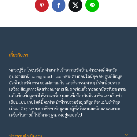
เกี่ยวกับเรา
หลวงปู่ชิต โรจนวังโส ตำแหน่งเจ้าอาวาสวัดบ้านคำระหงษ์ จังหวัด
อุบลราชธานี luangpoochit.comสายตรงออนไลน์ยุค 5G ศูนย์ข้อมูล
อัตชีวประวัติ การเผยแผ่ศาสนกิจ และกิจกรรมต่างๆ มีทำเนียบพระ
เครื่อง ข้อมูลการจัดสร้างอย่างละเอียด พร้อมทั้งการออกบัตรรับรองพระ
แท้ เพื่อเพิ่มมูลค่าให้พระเครื่อง และเพื่อป้องกันมิจฉาชีพแอบอ้างทำ
เลียนแบบ เวบไซต์นี้จะทำหน้าที่รวบรวมข้อมูลที่ถูกต้องแม่นยำที่สุด
เป็นมาตรฐานของการศึกษาข้อมูลของผู้ที่ศรัทธาและนิยมสะสมพระ
เครื่องในสายนี้ ให้มีมาตรฐานคงอยู่ตลอดไป
ประธานดำเนินงาน