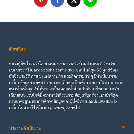
เกี่ยวกับเรา
หลวงปู่ชิต โรจนวังโส ตำแหน่งเจ้าอาวาสวัดบ้านคำระหงษ์ จังหวัด
อุบลราชธานี luangpoochit.comสายตรงออนไลน์ยุค 5G ศูนย์ข้อมูล
อัตชีวประวัติ การเผยแผ่ศาสนกิจ และกิจกรรมต่างๆ มีทำเนียบพระ
เครื่อง ข้อมูลการจัดสร้างอย่างละเอียด พร้อมทั้งการออกบัตรรับรองพระ
แท้ เพื่อเพิ่มมูลค่าให้พระเครื่อง และเพื่อป้องกันมิจฉาชีพแอบอ้างทำ
เลียนแบบ เวบไซต์นี้จะทำหน้าที่รวบรวมข้อมูลที่ถูกต้องแม่นยำที่สุด
เป็นมาตรฐานของการศึกษาข้อมูลของผู้ที่ศรัทธาและนิยมสะสมพระ
เครื่องในสายนี้ ให้มีมาตรฐานคงอยู่ตลอดไป
ประธานดำเนินงาน